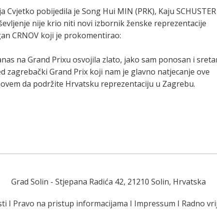
šnja Cvjetko pobijedila je Song Hui MIN (PRK), Kaju SCHUSTER
ljenje nije krio niti novi izbornik ženske reprezentacije
gan CRNOV koji je prokomentirao:
danas na Grand Prixu osvojila zlato, jako sam ponosan i sreta
ed zagrebački Grand Prix koji nam je glavno natjecanje ove
 pozovem da podržite Hrvatsku reprezentaciju u Zagrebu.
Grad Solin
- Stjepana Radića 42, 21210 Solin, Hrvatska
ti
I
Pravo na pristup informacijama
I
Impressum
I
Radno vr