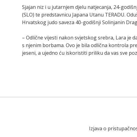
Sjajan niz i u jutarnjem djelu natjecanja, 24-godi
(SLO) te predstavnicu Japana Utanu TERADU. Odušev
Hrvatskog judo saveza 40-godišnji Solinjanin Dra
– Odlične vijesti nakon svjetskog srebra, Lara je 
s njenim borbama. Ovo je bila odlična kontrola pr
jeseni, a ujedno ću iskoristiti priliku da vas sve
Izjava o pristupačnos