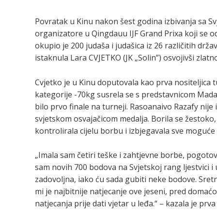
Povratak u Kinu nakon šest godina izbivanja sa Svje
organizatore u Qingdauu IJF Grand Prixa koji se od
okupio je 200 judaša i judašica iz 26 različitih drža
istaknula Lara CVJETKO (JK „Solin”) osvojivši zlatno
Cvjetko je u Kinu doputovala kao prva nositeljica tu
kategorije -70kg susrela se s predstavnicom Ma
bilo prvo finale na turneji. Rasoanaivo Razafy ni
svjetskom osvajačicom medalja. Borila se žestoko, 
kontrolirala cijelu borbu i izbjegavala sve moguće
„Imala sam četiri teške i zahtjevne borbe, pogotov
sam novih 700 bodova na Svjetskoj rang ljestvici i 
zadovoljna, iako ću sada gubiti neke bodove. Sret
mi je najbitnije natjecanje ove jeseni, pred doma
natjecanja prije dati vjetar u leđa.“ – kazala je prva