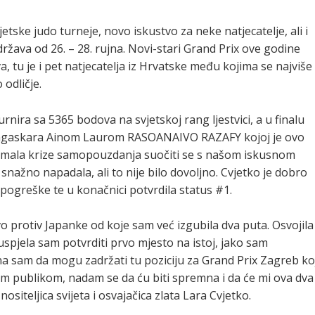
tske judo turneje, novo iskustvo za neke natjecatelje, ali i
ržava od 26. – 28. rujna. Novi-stari Grand Prix ove godine
va, tu je i pet natjecatelja iz Hrvatske među kojima se najviše
 odličje.
rnira sa 5365 bodova na svjetskoj rang ljestvici, a u finalu
dagaskara Ainom Laurom RASOANAIVO RAZAFY kojoj je ovo
je imala krize samopouzdanja suočiti se s našom iskusnom
snažno napadala, ali to nije bilo dovoljno. Cvjetko je dobro
 pogreške te u konačnici potvrdila status #1.
o protiv Japanke od koje sam već izgubila dva puta. Osvojila
uspjela sam potvrditi prvo mjesto na istoj, jako sam
na sam da mogu zadržati tu poziciju za Grand Prix Zagreb ko
ćom publikom, nadam se da ću biti spremna i da će mi ova dva
 nositeljica svijeta i osvajačica zlata Lara Cvjetko.