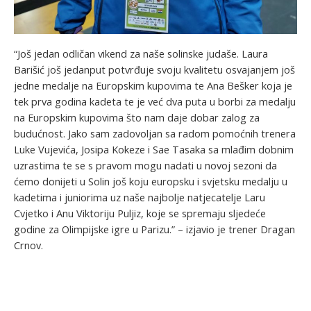
“Još jedan odličan vikend za naše solinske judaše. Laura
Barišić još jedanput potvrđuje svoju kvalitetu osvajanjem još
jedne medalje na Europskim kupovima te Ana Bešker koja je
tek prva godina kadeta te je već dva puta u borbi za medalju
na Europskim kupovima što nam daje dobar zalog za
budućnost. Jako sam zadovoljan sa radom pomoćnih trenera
Luke Vujevića, Josipa Kokeze i Sae Tasaka sa mlađim dobnim
uzrastima te se s pravom mogu nadati u novoj sezoni da
ćemo donijeti u Solin još koju europsku i svjetsku medalju u
kadetima i juniorima uz naše najbolje natjecatelje Laru
Cvjetko i Anu Viktoriju Puljiz, koje se spremaju sljedeće
godine za Olimpijske igre u Parizu.” – izjavio je trener Dragan
Crnov.