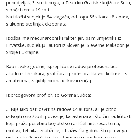
ponedjeljak, 3. studenoga, u Teatrinu Gradske knjižnice Solin,
s početkom u 19 sati.
Na izložbi sudjeluje 64 izlagača, od toga 56 slikara i 8 kipara,
s ukupno stotinjak eksponata.
Izložba ima međunarodni karakter jer, osim umjetnika iz
Hrvatske, sudjeluju i autori iz Slovenije, Sjeverne Makedonije,
Srbije i Ukrajine.
Kao i svake godine, isprepliću se radovi profesionalaca –
akademskih slikara, grafičara i profesora likovne kulture – s
amaterima, zaljubljenicima u likovni izričaj.
Iz predgovora prof. dr. sc. Gorana Sučića:
… Nije lako dati osvrt na radove 64 autora, ali je bitno
izdvojiti ono što ih povezuje, karakterizira i što čini različitost
koja pruža posebno bogatstvo različitih interesa, tema,
motiva, tehnika, znatiželje, istraživačkog duha što je ovoga
puta potvrđeno češće kroz figuraciju u motivima svog