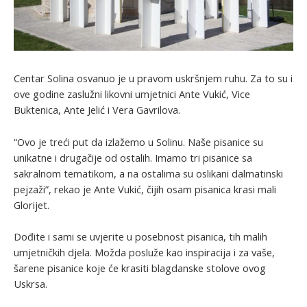
Centar Solina osvanuo je u pravom uskršnjem ruhu. Za to su i
ove godine zaslužni likovni umjetnici Ante Vukić, Vice
Buktenica, Ante Jelić i Vera Gavrilova.
“Ovo je treći put da izlažemo u Solinu. Naše pisanice su
unikatne i drugačije od ostalih. Imamo tri pisanice sa
sakralnom tematikom, a na ostalima su oslikani dalmatinski
pejzaži”, rekao je Ante Vukić, čijih osam pisanica krasi mali
Glorijet.
Dođite i sami se uvjerite u posebnost pisanica, tih malih
umjetničkih djela. Možda posluže kao inspiracija i za vaše,
šarene pisanice koje će krasiti blagdanske stolove ovog
Uskrsa.