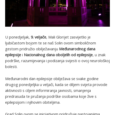
U ponedjeljak,
9. veljače
, Mali Glorijet zasvijetlio je
ljubičastom bojom te se naš Solin ovom simboličnom
gestom pridružio obilježavanju
Međunarodnog dana
epilepsije
i
Nacionalnog dana oboljelih od epilepsije
, u znak
podrške, razumijevanja i podizanja svijesti o ovoj neurološkoj
bolesti.
Međunarodni dan epilepsije obilježava se svake godine
drugog ponedjeljka u veljači, kada se diljem svijeta provode
aktivnosti s ciljem informiranja javnosti, smanjenja
predrasuda te pružanja podrške osobama koje žive s
epilepsijom i njihovim obiteljima.
Grad Solin ovom se inicijativom pridružuje nastojanjima