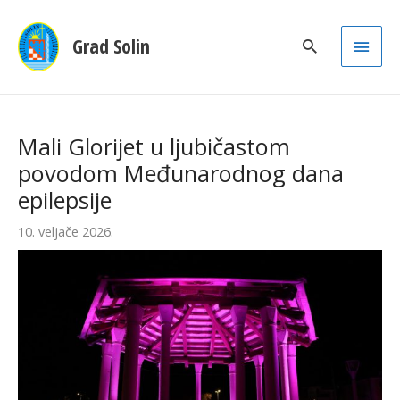
Main
Grad Solin
Men
Mali Glorijet u ljubičastom
povodom Međunarodnog dana
epilepsije
10. veljače 2026.