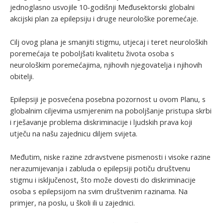
jednoglasno usvojile 10-godišnji Međusektorski globalni
akcijski plan za epilepsiju i druge neurološke poremećaje.
Cilj ovog plana je smanjiti stigmu, utjecaj i teret neuroloških
poremećaja te poboljšati kvalitetu života osoba s
neurološkim poremećajima, njihovih njegovatelja i njihovih
obitelji.
Epilepsiji je posvećena posebna pozornost u ovom Planu, s
globalnim ciljevima usmjerenim na poboljšanje pristupa skrbi
i rješavanje problema diskriminacije i ljudskih prava koji
utječu na našu zajednicu diljem svijeta.
Međutim, niske razine zdravstvene pismenosti i visoke razine
nerazumijevanja i zabluda o epilepsiji potiču društvenu
stigmu i isključenost, što može dovesti do diskriminacije
osoba s epilepsijom na svim društvenim razinama. Na
primjer, na poslu, u školi ili u zajednici.