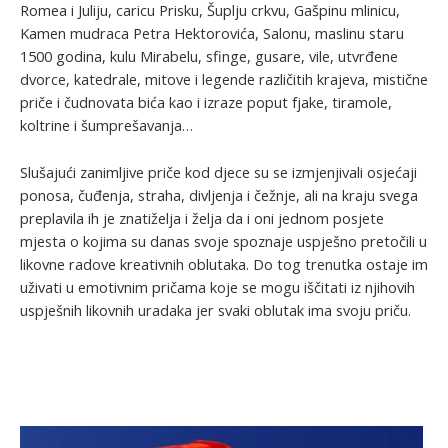
Romea i Juliju, caricu Prisku, Šuplju crkvu, Gašpinu mlinicu,
Kamen mudraca Petra Hektorovića, Salonu, maslinu staru
1500 godina, kulu Mirabelu, sfinge, gusare, vile, utvrđene
dvorce, katedrale, mitove i legende različitih krajeva, mistične
priče i čudnovata bića kao i izraze poput fjake, tiramole,
koltrine i šumprešavanja…
Slušajući zanimljive priče kod djece su se izmjenjivali osjećaji
ponosa, čuđenja, straha, divljenja i čežnje, ali na kraju svega
preplavila ih je znatiželja i želja da i oni jednom posjete
mjesta o kojima su danas svoje spoznaje uspješno pretočili u
likovne radove kreativnih oblutaka. Do tog trenutka ostaje im
uživati u emotivnim pričama koje se mogu iščitati iz njihovih
uspješnih likovnih uradaka jer svaki oblutak ima svoju priču.