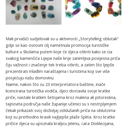
Mali prvašići sudjelovali su u aktivnosti „Storytelling oblutak“
gdje se kao osnovni cilj nametnula promocija turističke
kulture u školama putem koje će djeca otkriti kako se iza
svakog kamenčića Lijepe naše krije zanimljiva povijesna priča
čiju važnost i značenje tek treba otkriti, a zatim što ljepše
prezentirati mlađim naraštajima i turistima koji sve više
posjećuju našu domovinu.
Naime, nakon što su 23 interpretatora baštine, inače
licencirana turistička vodiča, djeci dostavila svoje kratke
priče, nastale kratkim šetnjama kroz malena ali pitoreskna,
tajnovita područja naše županije učenici su s nestrpljenjem
čekali prikazati svoj doživljaj odslušanih priča na oblutcima
koji su prethodno krasili najljepše plaže Splita. Kroz kratke
pričice djeca su upoznala kraljicu Jelenu, cara Dioklecijana,