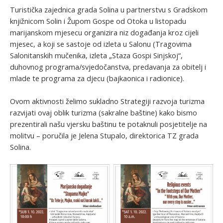
Turistička zajednica grada Solina u partnerstvu s Gradskom
knjižnicom Solin i Župom Gospe od Otoka u listopadu
marijanskom mjesecu organizira niz događanja kroz cijeli
mjesec, a koji se sastoje od izleta u Salonu (Tragovima
Salonitanskih mučenika, izleta „Staza Gospi Sinjskoj“,
duhovnog programa/svjedočanstva, predavanja za obitelj i
mlade te programa za djecu (bajkaonica i radionice).
Ovom aktivnosti želimo sukladno Strategiji razvoja turizma
razvijati ovaj oblik turizma (sakralne baštine) kako bismo
prezentirali našu vjersku baštinu te potaknuli posjetitelje na
molitvu – poručila je Jelena Stupalo, direktorica TZ grada
Solina.