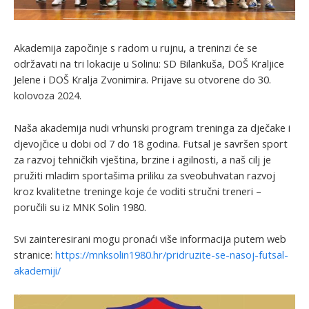
Akademija započinje s radom u rujnu, a treninzi će se
održavati na tri lokacije u Solinu: SD Bilankuša, DOŠ Kraljice
Jelene i DOŠ Kralja Zvonimira. Prijave su otvorene do 30.
kolovoza 2024.
Naša akademija nudi vrhunski program treninga za dječake i
djevojčice u dobi od 7 do 18 godina. Futsal je savršen sport
za razvoj tehničkih vještina, brzine i agilnosti, a naš cilj je
pružiti mladim sportašima priliku za sveobuhvatan razvoj
kroz kvalitetne treninge koje će voditi stručni treneri –
poručili su iz MNK Solin 1980.
Svi zainteresirani mogu pronaći više informacija putem web
stranice:
https://mnksolin1980.hr/pridruzite-se-nasoj-futsal-
akademiji/