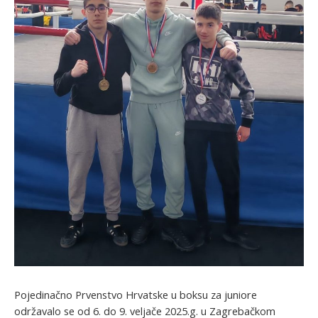
Pojedinačno Prvenstvo Hrvatske u boksu za juniore
održavalo se od 6. do 9. veljače 2025.g. u Zagrebačkom