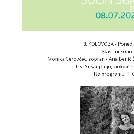
8. KOLOVOZA / Ponedje
Klasični konce
Monika Cerovčec, sopran / Ana Benić Šal
Lea Sušanj Lujo, violonče
Na programu: T. Cec