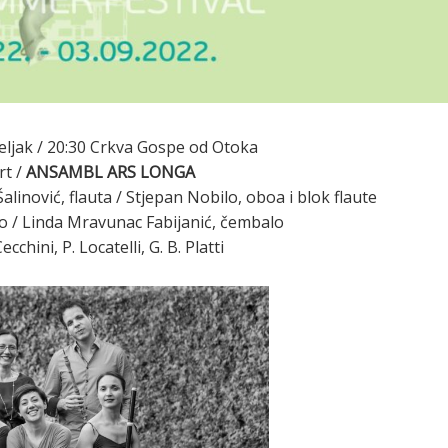
ljak / 20:30 Crkva Gospe od Otoka
rt /
ANSAMBL ARS LONGA
inović, flauta / Stjepan Nobilo, oboa i blok flaute
lo / Linda Mravunac Fabijanić, čembalo
chini, P. Locatelli, G. B. Platti