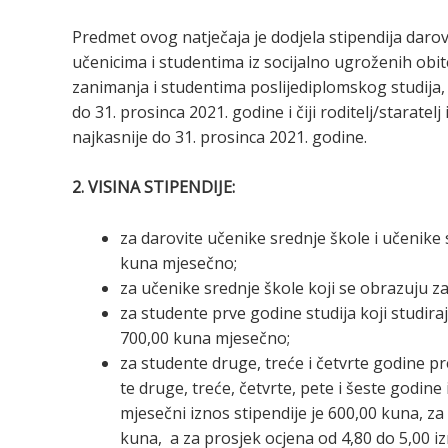
Predmet ovog natječaja je dodjela stipendija daro
učenicima i studentima iz socijalno ugroženih obite
zanimanja i studentima poslijediplomskog studija, 
do 31. prosinca 2021. godine i čiji roditelj/starate
najkasnije do 31. prosinca 2021. godine.
2. VISINA STIPENDIJE:
za darovite učenike srednje škole i učenike 
kuna mjesečno;
za učenike srednje škole koji se obrazuju z
za studente prve godine studija koji studir
700,00 kuna mjesečno;
za studente druge, treće i četvrte godine p
te druge, treće, četvrte, pete i šeste godine
mjesečni iznos stipendije je 600,00 kuna, za
kuna, a za prosjek ocjena od 4,80 do 5,00 i