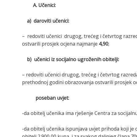
A. Učenici:
a) daroviti učenici:
– redoviti učenici drugog, trećeg i četvrtog razr
ostvarili prosjek ocjena najmanje
4,90
;
b) učenici iz socijalno ugroženih obitelji:
– redoviti učenici drugog, trećeg i četvrtog razreda
prethodnoj godini obrazovanja ostvarili prosjek 
poseban uvjet:
-da obitelj učenika ima rješenje Centra za socij
-da obitelj učenika ispunjava uvjet prihoda koji j
obitelj 2.900,00 kuna i za svakog daljnjeg člana 70