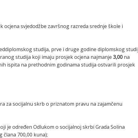
sjek ocjena svjedodžbe završnog razreda srednje škole i
reddiplomskog studija, prve i druge godine diplomskog studi
riranog studija koji imaju prosjek ocjena najmanje
3,00
na
enih ispita na prethodnim godinama studija ostvarili prosjek
tra za socijalnu skrb o priznatom pravu na zajamčenu
oji je određen Odlukom o socijalnoj skrbi Grada Solina
eg člana 700,00 kuna);