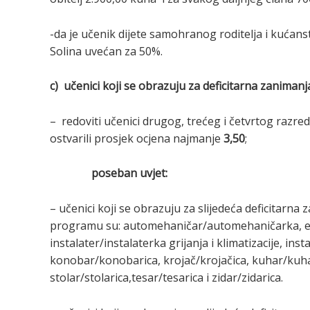
-da je učenik dijete samohranog roditelja i kućans
Solina uvećan za 50%.
c) učenici koji se obrazuju za deficitarna zanimanj
– redoviti učenici drugog, trećeg i četvrtog razre
ostvarili prosjek ocjena najmanje
3,50
;
poseban uvjet:
– učenici koji se obrazuju za slijedeća deficita
programu su: automehaničar/automehaničarka, ele
instalater/instalaterka grijanja i klimatizacije, inst
konobar/konobarica, krojač/krojačica, kuhar/kuhar
stolar/stolarica,tesar/tesarica i zidar/zidarica.