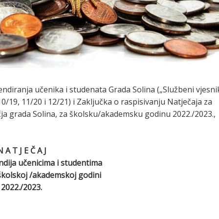
ipendiranja učenika i studenata Grada Solina („Službeni vjesni
 10/19, 11/20 i 12/21) i Zaključka o raspisivanju Natječaja za
čja grada Solina, za školsku/akademsku godinu 2022./2023.,
N A T J E Č A J
ndija učenicima i studentima
školskoj /akademskoj godini
2022./2023.