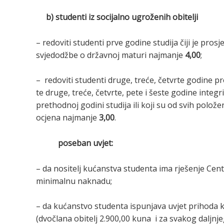
b) studenti iz socijalno ugroženih obitelji
– redoviti studenti prve godine studija čiji je pro
svjedodžbe o državnoj maturi najmanje
4,00
;
– redoviti studenti druge, treće, četvrte godine p
te druge, treće, četvrte, pete i šeste godine integ
prethodnoj godini studija ili koji su od svih polož
ocjena najmanje
3,00
.
poseban uvjet:
– da nositelj kućanstva studenta ima rješenje Cen
minimalnu naknadu;
– da kućanstvo studenta ispunjava uvjet prihoda k
(dvočlana obitelj 2.900,00 kuna i za svakog daljnj