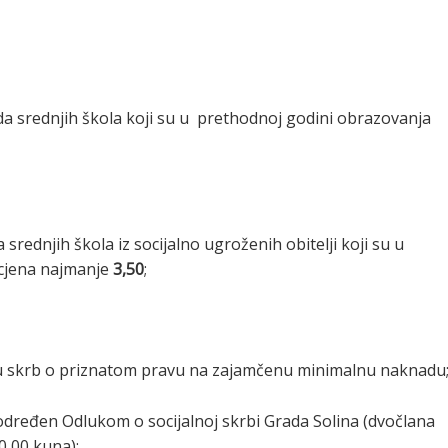
eda srednjih škola koji su u prethodnoj godini obrazovanja
 srednjih škola iz socijalno ugroženih obitelji koji su u
ocjena najmanje
3,50
;
alnu skrb o priznatom pravu na zajamčenu minimalnu naknadu
e određen Odlukom o socijalnoj skrbi Grada Solina (dvočlana
0,00 kuna);