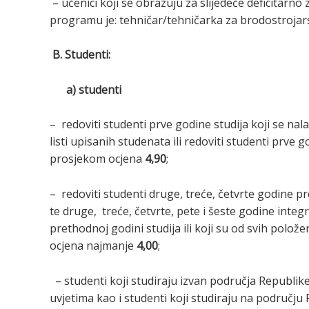
– učenici koji se obrazuju za slijedeće deficitar
programu je: tehničar/tehničarka za brodostrojar
B. Studenti:
a) studenti
– redoviti studenti prve godine studija koji se nal
listi upisanih studenata ili redoviti studenti prve g
prosjekom ocjena
4,90
;
– redoviti studenti druge, treće, četvrte godine p
te druge, treće, četvrte, pete i šeste godine inte
prethodnoj godini studija ili koji su od svih polož
ocjena najmanje
4,00
;
– studenti koji studiraju izvan područja Republik
uvjetima kao i studenti koji studiraju na području