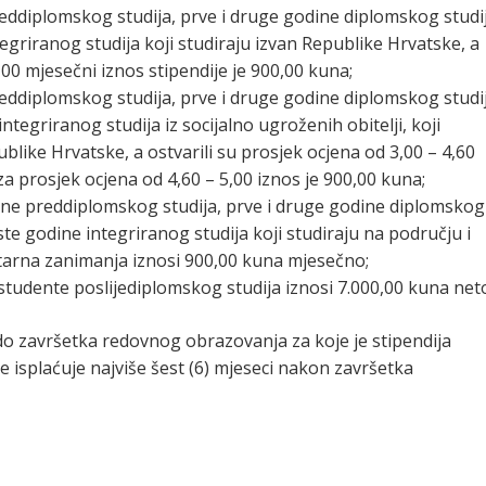
reddiplomskog studija, prve i druge godine diplomskog studij
tegriranog studija koji studiraju izvan Republike Hrvatske, a
00 mjesečni iznos stipendije je 900,00 kuna;
reddiplomskog studija, prve i druge godine diplomskog studij
integriranog studija iz socijalno ugroženih obitelji, koji
ublike Hrvatske, a ostvarili su prosjek ocjena od 3,00 – 4,60
za prosjek ocjena od 4,60 – 5,00 iznos je 900,00 kuna;
dine preddiplomskog studija, prve i druge godine diplomskog
este godine integriranog studija koji studiraju na području i
itarna zanimanja iznosi 900,00 kuna mjesečno;
 studente poslijediplomskog studija iznosi 7.000,00 kuna net
i do završetka redovnog obrazovanja za koje je stipendija
 isplaćuje najviše šest (6) mjeseci nakon završetka