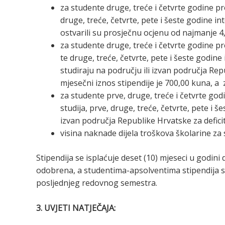
za studente druge, treće i četvrte godine p
druge, treće, četvrte, pete i šeste godine in
ostvarili su prosječnu ocjenu od najmanje 4,
za studente druge, treće i četvrte godine p
te druge, treće, četvrte, pete i šeste godine 
studiraju na području ili izvan područja Rep
mjesečni iznos stipendije je 700,00 kuna, a 
za studente prve, druge, treće i četvrte go
studija, prve, druge, treće, četvrte, pete i š
izvan područja Republike Hrvatske za defic
visina naknade dijela troškova školarine za
Stipendija se isplaćuje deset (10) mjeseci u godin
odobrena, a studentima-apsolventima stipendija se
posljednjeg redovnog semestra.
3. UVJETI NATJEČAJA: