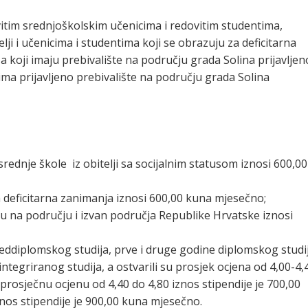
vitim srednjoškolskim učenicima i redovitim studentima,
lji i učenicima i studentima koji se obrazuju za deficitarna
a koji imaju prebivalište na području grada Solina prijavljen
lj ima prijavljeno prebivalište na području grada Solina
srednje škole iz obitelji sa socijalnim statusom iznosi 600,00
a deficitarna zanimanja iznosi 600,00 kuna mjesečno;
aju na području i izvan područja Republike Hrvatske iznosi
reddiplomskog studija, prve i druge godine diplomskog studij
 integriranog studija, a ostvarili su prosjek ocjena od 4,00-4,
 prosječnu ocjenu od 4,40 do 4,80 iznos stipendije je 700,00
znos stipendije je 900,00 kuna mjesečno.