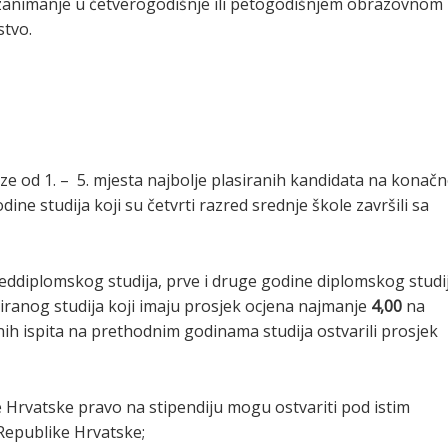
no zanimanje u četverogodišnje ili petogodišnjem obrazovnom
stvo.
aze od 1. – 5. mjesta najbolje plasiranih kandidata na konačn
odine studija koji su četvrti razred srednje škole završili sa
reddiplomskog studija, prve i druge godine diplomskog studi
griranog studija koji imaju prosjek ocjena najmanje
4,00
na
enih ispita na prethodnim godinama studija ostvarili prosjek
e Hrvatske pravo na stipendiju mogu ostvariti pod istim
 Republike Hrvatske;