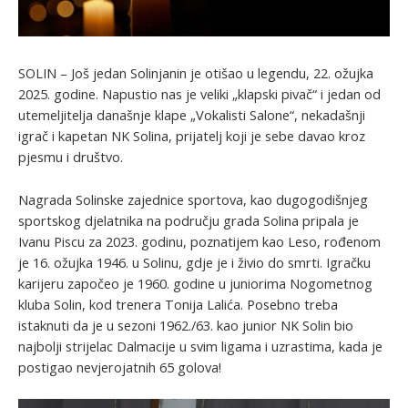
SOLIN – Još jedan Solinjanin je otišao u legendu, 22. ožujka
2025. godine. Napustio nas je veliki „klapski pivač“ i jedan od
utemeljitelja današnje klape „Vokalisti Salone“, nekadašnji
igrač i kapetan NK Solina, prijatelj koji je sebe davao kroz
pjesmu i društvo.
Nagrada Solinske zajednice sportova, kao dugogodišnjeg
sportskog djelatnika na području grada Solina pripala je
Ivanu Piscu za 2023. godinu, poznatijem kao Leso, rođenom
je 16. ožujka 1946. u Solinu, gdje je i živio do smrti. Igračku
karijeru započeo je 1960. godine u juniorima Nogometnog
kluba Solin, kod trenera Tonija Lalića. Posebno treba
istaknuti da je u sezoni 1962./63. kao junior NK Solin bio
najbolji strijelac Dalmacije u svim ligama i uzrastima, kada je
postigao nevjerojatnih 65 golova!