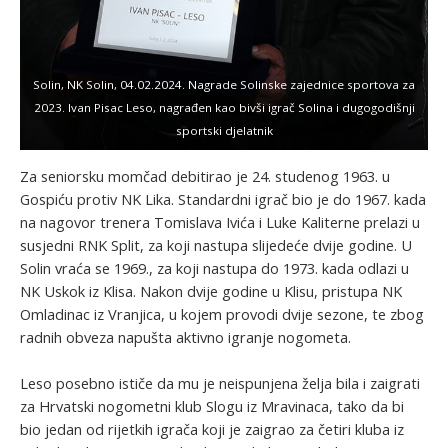
Solin, NK Solin, 04.02.2024. Nagrade Solinske zajednice sportova za
2023. Ivan Pisac Leso, nagrađen kao bivši igrač Solina i dugogodišnji
sportski djelatnik
Za seniorsku momčad debitirao je 24. studenog 1963. u
Gospiću protiv NK Lika. Standardni igrač bio je do 1967. kada
na nagovor trenera Tomislava Ivića i Luke Kaliterne prelazi u
susjedni RNK Split, za koji nastupa slijedeće dvije godine. U
Solin vraća se 1969., za koji nastupa do 1973. kada odlazi u
NK Uskok iz Klisa. Nakon dvije godine u Klisu, pristupa NK
Omladinac iz Vranjica, u kojem provodi dvije sezone, te zbog
radnih obveza napušta aktivno igranje nogometa.
Leso posebno ističe da mu je neispunjena želja bila i zaigrati
za Hrvatski nogometni klub Slogu iz Mravinaca, tako da bi
bio jedan od rijetkih igrača koji je zaigrao za četiri kluba iz