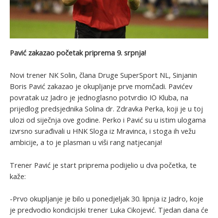
Pavić zakazao početak priprema 9. srpnja!
Novi trener NK Solin, člana Druge SuperSport NL, Sinjanin
Boris Pavić zakazao je okupljanje prve momčadi. Pavićev
povratak uz Jadro je jednoglasno potvrdio IO Kluba, na
prijedlog predsjednika Solina dr. Zdravka Perka, koji je u toj
ulozi od siječnja ove godine. Perko i Pavić su u istim ulogama
izvrsno surađivali u HNK Sloga iz Mravinca, i stoga ih vežu
ambicije, a to je plasman u viši rang natjecanja!
Trener Pavić je start priprema podijelio u dva početka, te
kaže:
-Prvo okupljanje je bilo u ponedjeljak 30. lipnja iz Jadro, koje
je predvodio kondicijski trener Luka Cikojević. Tjedan dana će