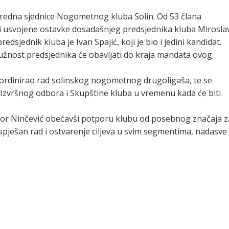
anredna sjednice Nogometnog kluba Solin. Od 53 člana
a i usvojene ostavke dosadašnjeg predsjednika kluba Mirosla
dsjednik kluba je Ivan Spajić, koji je bio i jedini kandidat.
 dužnost predsjednika će obavljati do kraja mandata ovog
koordinirao rad solinskog nogometnog drugoligaša, te se
 Izvršnog odbora i Skupštine kluba u vremenu kada će biti
ibor Ninčević obećavši potporu klubu od posebnog značaja z
spješan rad i ostvarenje ciljeva u svim segmentima, nadasve