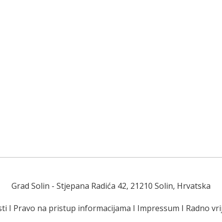
Grad Solin
- Stjepana Radića 42, 21210 Solin, Hrvatska
ti
I
Pravo na pristup informacijama
I
Impressum
I
Radno vr