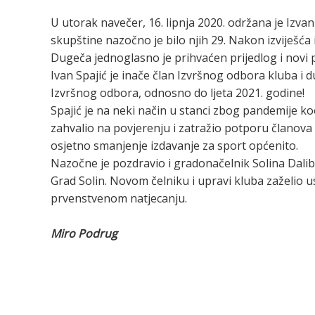
U utorak navečer, 16. lipnja 2020. održana je Izv
skupštine nazočno je bilo njih 29. Nakon izviješć
Dugeča jednoglasno je prihvaćen prijedlog i novi pre
Ivan Spajić je inače član Izvršnog odbora kluba i
Izvršnog odbora, odnosno do ljeta 2021. godine!
Spajić je na neki način u stanci zbog pandemije 
zahvalio na povjerenju i zatražio potporu članova
osjetno smanjenje izdavanje za sport općenito.
Nazočne je pozdravio i gradonačelnik Solina Dal
Grad Solin. Novom čelniku i upravi kluba zaželio u
prvenstvenom natjecanju.
Miro Podrug