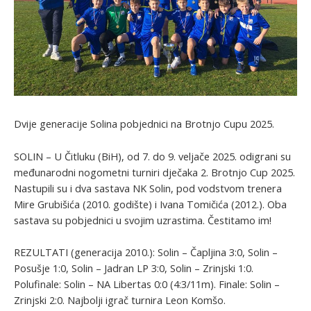
Dvije generacije Solina pobjednici na Brotnjo Cupu 2025.
SOLIN – U Čitluku (BiH), od 7. do 9. veljače 2025. odigrani su
međunarodni nogometni turniri dječaka 2. Brotnjo Cup 2025.
Nastupili su i dva sastava NK Solin, pod vodstvom trenera
Mire Grubišića (2010. godište) i Ivana Tomičića (2012.). Oba
sastava su pobjednici u svojim uzrastima. Čestitamo im!
REZULTATI (generacija 2010.): Solin – Čapljina 3:0, Solin –
Posušje 1:0, Solin – Jadran LP 3:0, Solin – Zrinjski 1:0.
Polufinale: Solin – NA Libertas 0:0 (4:3/11m). Finale: Solin –
Zrinjski 2:0. Najbolji igrač turnira Leon Komšo.