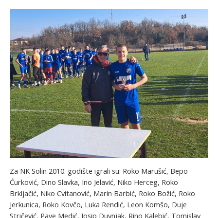
Za NK Solin 2010. godište igrali su: Roko Marušić, Bepo
Ćurković, Dino Slavka, Ino Jelavić, Niko Herceg, Roko
Brkljačić, Niko Cvitanović, Marin Barbić, Roko Božić, Roko
Jerkunica, Roko Kovčo, Luka Rendić, Leon Komšo, Duje
Stričević, Pave Medić, Josip Duvnjak, Rino Kalebić, Tomislav