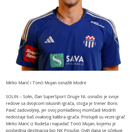
Mirko Marić i Tonći Mujan osnažili Modre
SOLIN – Solin, član SuperSport Druge NL osnažio je svoje
redove sa dvojicom iskusnih igrača, stoga je trener Boris
Pavić zadovoljniji, jer ovoj pomlađenoj momčadi Modrih
nedostaje baš ovakvog kalibra igrača. Pristupili su vezni igrač
Mirko Marić iz Rudeša i napadač Tonći Mujan, kojemu je
posljednja destinacija bio NK Posušje. Ovih dana se očekuje