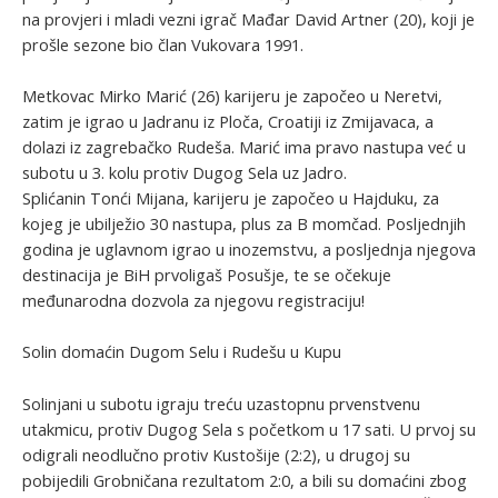
na provjeri i mladi vezni igrač Mađar David Artner (20), koji je
prošle sezone bio član Vukovara 1991.
Metkovac Mirko Marić (26) karijeru je započeo u Neretvi,
zatim je igrao u Jadranu iz Ploča, Croatiji iz Zmijavaca, a
dolazi iz zagrebačko Rudeša. Marić ima pravo nastupa već u
subotu u 3. kolu protiv Dugog Sela uz Jadro.
Splićanin Tonći Mijana, karijeru je započeo u Hajduku, za
kojeg je ubilježio 30 nastupa, plus za B momčad. Posljednjih
godina je uglavnom igrao u inozemstvu, a posljednja njegova
destinacija je BiH prvoligaš Posušje, te se očekuje
međunarodna dozvola za njegovu registraciju!
Solin domaćin Dugom Selu i Rudešu u Kupu
Solinjani u subotu igraju treću uzastopnu prvenstvenu
utakmicu, protiv Dugog Sela s početkom u 17 sati. U prvoj su
odigrali neodlučno protiv Kustošije (2:2), u drugoj su
pobijedili Grobničana rezultatom 2:0, a bili su domaćini zbog