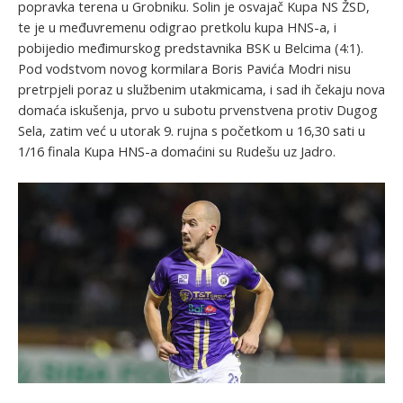
popravka terena u Grobniku. Solin je osvajač Kupa NS ŽSD,
te je u međuvremenu odigrao pretkolu kupa HNS-a, i
pobijedio međimurskog predstavnika BSK u Belcima (4:1).
Pod vodstvom novog kormilara Boris Pavića Modri nisu
pretrpjeli poraz u službenim utakmicama, i sad ih čekaju nova
domaća iskušenja, prvo u subotu prvenstvena protiv Dugog
Sela, zatim već u utorak 9. rujna s početkom u 16,30 sati u
1/16 finala Kupa HNS-a domaćini su Rudešu uz Jadro.