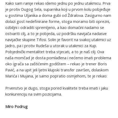
Kako sam ranije rekao idemo jednu po jednu utakmicu. Prva
je protiv Dugog Sela, suparnika koji u prvom kolu pobjeđuje
u gostima Uljanika a doma gubi od Ždralova. Zasigurno nam
dolazi gost nedefinirane forme, stoga moramo biti oprezni,
ozbiljni i odraditi spremljeno, a kao domaćini nadamo se
ostvariti cilj, a to je pobjeda, uz podršku navijača nadasve
navijačke skupine Tifosi. Solin je favorit na svakoj utakmici uz
Jadro, pa i protiv Rudeša u utorak u utakmici za Kup.
Pobjednički mentalitet treba stjecati, a to je naš cilj. Ova
naša momčad je dosta pomlađena i nećemo imati problema
oko igrača sa zaštićenim godištem – rekao je trener Boris
Pavić, a na upit jeli ljetni klupski transfer završen, dolaskom
Marića i Mujana, je samo popratio osmjehom, te je rekao:
Prvenstvo je dugo, stoga pored kvalitete treba imati i jaku
konkurenciju na svim pozicijama.
Miro Podrug