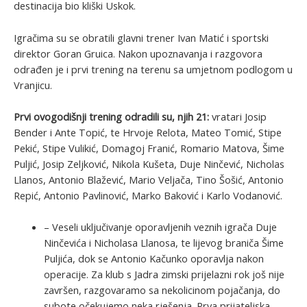
destinacija bio kliški Uskok.
Igračima su se obratili glavni trener Ivan Matić i sportski
direktor Goran Gruica. Nakon upoznavanja i razgovora
odrađen je i prvi trening na terenu sa umjetnom podlogom u
Vranjicu.
Prvi ovogodišnji trening odradili su, njih 21:
vratari Josip
Bender i Ante Topić, te Hrvoje Relota, Mateo Tomić, Stipe
Pekić, Stipe Vulikić, Domagoj Franić, Romario Matova, Šime
Puljić, Josip Zeljković, Nikola Kušeta, Duje Ninčević, Nicholas
Llanos, Antonio Blažević, Mario Veljača, Tino Šošić, Antonio
Repić, Antonio Pavlinović, Marko Baković i Karlo Vodanović.
– Veseli uključivanje oporavljenih veznih igrača Duje
Ninčevića i Nicholasa Llanosa, te lijevog braniča Šime
Puljića, dok se Antonio Kačunko oporavlja nakon
operacije. Za klub s Jadra zimski prijelazni rok još nije
završen, razgovaramo sa nekolicinom pojačanja, do
subote očekujemo neka rješenja. Prva prijateljska