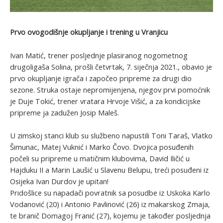
Prvo ovogodišnje okupljanje i trening u Vranjicu
Ivan Matić, trener posljednje plasiranog nogometnog
drugoligaša Solina, prošli četvrtak, 7. siječnja 2021., obavio je
prvo okupljanje igrača i započeo pripreme za drugi dio
sezone. Struka ostaje nepromijenjena, njegov prvi pomoćnik
je Duje Tokić, trener vratara Hrvoje Višić, a za kondicijske
pripreme ja zadužen Josip Maleš.
U zimskoj stanci klub su službeno napustili Toni Taraš, Vlatko
Šimunac, Matej Vuknić i Marko Čovo. Dvojica posuđenih
počeli su pripreme u matičnim klubovima, David Iličić u
Hajduku II a Marin Laušić u Slavenu Belupu, treći posuđeni iz
Osijeka Ivan Durdov je upitan!
Pridošlice su napadači povratnik sa posudbe iz Uskoka Karlo
Vodanović (20) i Antonio Pavlinović (26) iz makarskog Zmaja,
te branič Domagoj Franić (27), kojemu je također posljednja