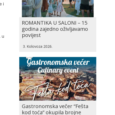
e i
ROMANTIKA U SALONI – 15
godina zajedno oživljavamo
povijest
, u
3. Kolovoza 2026.
Gastronomska večer “Fešta
kod toća” okupila brojne