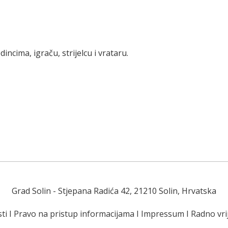
incima, igraču, strijelcu i vrataru.
Grad Solin
- Stjepana Radića 42, 21210 Solin, Hrvatska
ti
I
Pravo na pristup informacijama
I
Impressum
I
Radno vr