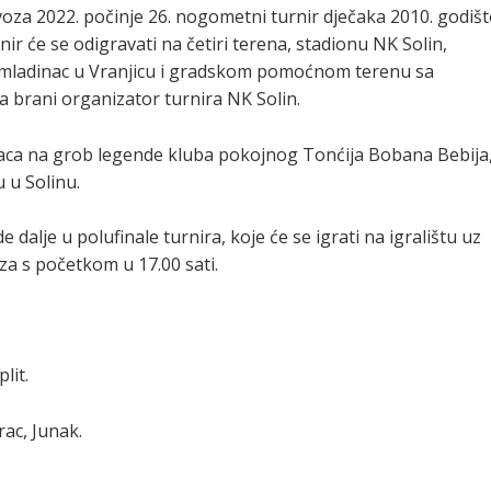
voza 2022. počinje 26. nogometni turnir dječaka 2010. godišt
r će se odigravati na četiri terena, stadionu NK Solin,
mladinac u Vranjicu i gradskom pomoćnom terenu sa
brani organizator turnira NK Solin.
enaca na grob legende kluba pokojnog Tonćija Bobana Bebija
 u Solinu.
e dalje u polufinale turnira, koje će se igrati na igralištu uz
za s početkom u 17.00 sati.
lit.
ac, Junak.