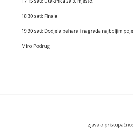
17.15 sati: Utakmica za 3. mjesto.
18.30 sati: Finale
19.30 sati: Dodjela pehara i nagrada najboljim pojed
Miro Podrug
Izjava o pristupačnos