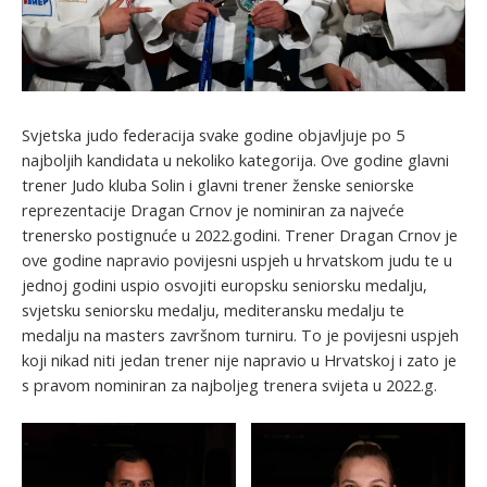
Svjetska judo federacija svake godine objavljuje po 5
najboljih kandidata u nekoliko kategorija. Ove godine glavni
trener Judo kluba Solin i glavni trener ženske seniorske
reprezentacije Dragan Crnov je nominiran za najveće
trenersko postignuće u 2022.godini. Trener Dragan Crnov je
ove godine napravio povijesni uspjeh u hrvatskom judu te u
jednoj godini uspio osvojiti europsku seniorsku medalju,
svjetsku seniorsku medalju, mediteransku medalju te
medalju na masters završnom turniru. To je povijesni uspjeh
koji nikad niti jedan trener nije napravio u Hrvatskoj i zato je
s pravom nominiran za najboljeg trenera svijeta u 2022.g.