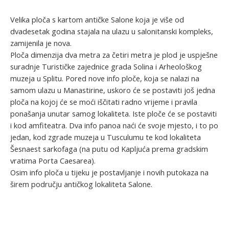
Velika ploča s kartom antičke Salone koja je više od
dvadesetak godina stajala na ulazu u salonitanski kompleks,
zamijenila je nova.
Ploča dimenzija dva metra za četiri metra je plod je uspješne
suradnje Turističke zajednice grada Solina i Arheološkog
muzeja u Splitu. Pored nove info ploče, koja se nalazi na
samom ulazu u Manastirine, uskoro će se postaviti još jedna
ploča na kojoj će se moći iščitati radno vrijeme i pravila
ponašanja unutar samog lokaliteta. Iste ploče će se postaviti
i kod amfiteatra. Dva info panoa naći će svoje mjesto, i to po
jedan, kod zgrade muzeja u Tusculumu te kod lokaliteta
Šesnaest sarkofaga (na putu od Kapljuća prema gradskim
vratima Porta Caesarea).
Osim info ploča u tijeku je postavljanje i novih putokaza na
širem području antičkog lokaliteta Salone.