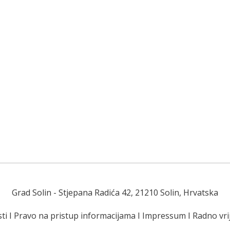
Grad Solin
- Stjepana Radića 42, 21210 Solin, Hrvatska
ti
I
Pravo na pristup informacijama
I
Impressum
I
Radno vr