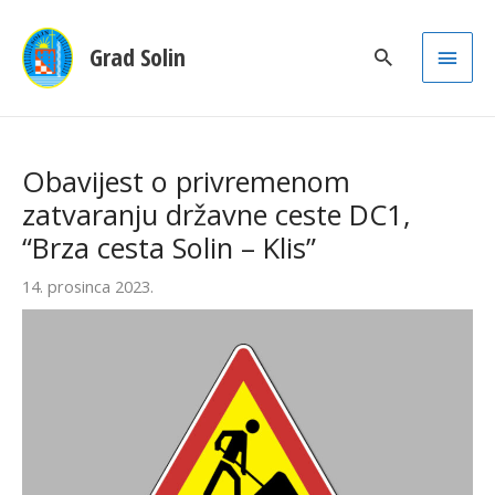
Main
Grad Solin
Men
Obavijest o privremenom
zatvaranju državne ceste DC1,
“Brza cesta Solin – Klis”
14. prosinca 2023.