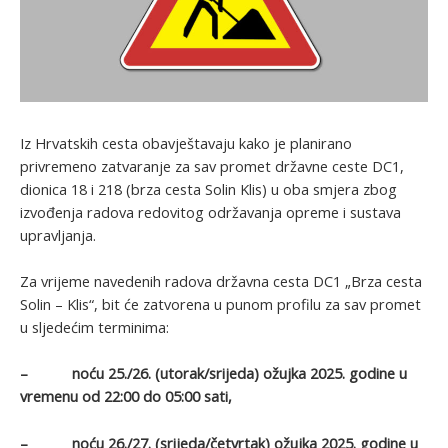
Iz Hrvatskih cesta obavještavaju kako je planirano
privremeno zatvaranje za sav promet državne ceste DC1,
dionica 18 i 218 (brza cesta Solin Klis) u oba smjera zbog
izvođenja radova redovitog održavanja opreme i sustava
upravljanja.
Za vrijeme navedenih radova državna cesta DC1 „Brza cesta
Solin – Klis“, bit će zatvorena u punom profilu za sav promet
u sljedećim terminima:
– noću 25./26. (utorak/srijeda) ožujka 2025. godine u
vremenu od 22:00 do 05:00 sati,
– noću 26./27. (srijeda/četvrtak) ožujka 2025. godine u