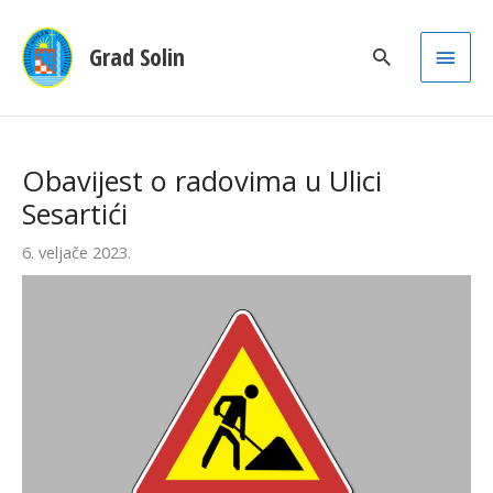
Main
Grad Solin
Men
Obavijest o radovima u Ulici
Sesartići
6. veljače 2023.