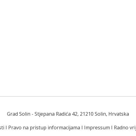
Grad Solin
- Stjepana Radića 42, 21210 Solin, Hrvatska
ti
I
Pravo na pristup informacijama
I
Impressum
I
Radno vr