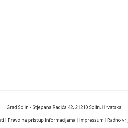
Grad Solin
- Stjepana Radića 42, 21210 Solin, Hrvatska
ti
I
Pravo na pristup informacijama
I
Impressum
I
Radno vr