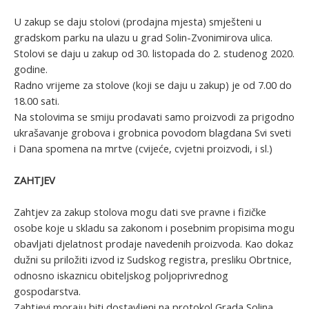
U zakup se daju stolovi (prodajna mjesta) smješteni u
gradskom parku na ulazu u grad Solin-Zvonimirova ulica.
Stolovi se daju u zakup od 30. listopada do 2. studenog 2020.
godine.
Radno vrijeme za stolove (koji se daju u zakup) je od 7.00 do
18.00 sati.
Na stolovima se smiju prodavati samo proizvodi za prigodno
ukrašavanje grobova i grobnica povodom blagdana Svi sveti
i Dana spomena na mrtve (cvijeće, cvjetni proizvodi, i sl.)
ZAHTJEV
Zahtjev za zakup stolova mogu dati sve pravne i fizičke
osobe koje u skladu sa zakonom i posebnim propisima mogu
obavljati djelatnost prodaje navedenih proizvoda. Kao dokaz
dužni su priložiti izvod iz Sudskog registra, presliku Obrtnice,
odnosno iskaznicu obiteljskog poljoprivrednog
gospodarstva.
Zahtjevi moraju biti dostavljeni na protokol Grada Solina,