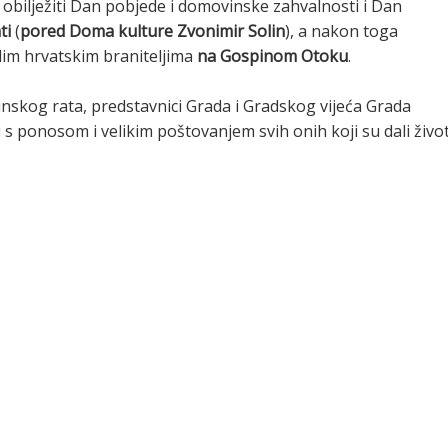
e obilježiti Dan pobjede i domovinske zahvalnosti i Dan
ti
(
pored Doma kulture Zvonimir Solin
), a nakon toga
lim hrvatskim braniteljima
na Gospinom Otoku
.
inskog rata, predstavnici Grada i Gradskog vijeća Grada
ti s ponosom i velikim poštovanjem svih onih koji su dali živo