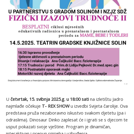
U
četvrtak, 15. svibnja 2025.g. u 18:00 sati
na izletištu Jadro
najmlađe očekuje
T- REX SHOW
u izvedbi Svijeta čarolije. Ova
predstava pruža nezaboravno iskustvo svakom djetetu (pa i
odraslima). Dinosaur Dinko zaplesat će i igrati se s djecom te
usput pokazati svoje vještine. Program je dinamičan,
interaktivan i prepun smijeha i uzbuđenja.