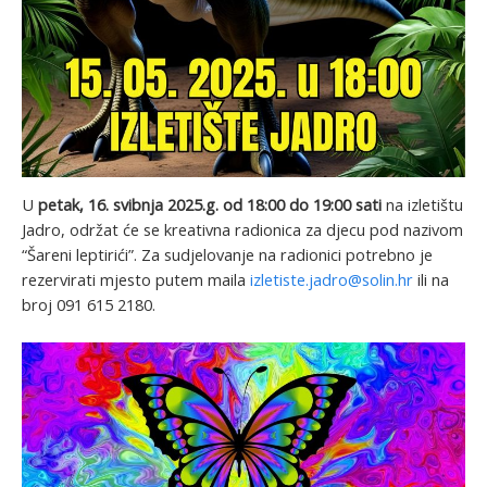
U
petak, 16. svibnja 2025.g. od 18:00 do 19:00 sati
na izletištu
Jadro, održat će se kreativna radionica za djecu pod nazivom
“Šareni leptirići”. Za sudjelovanje na radionici potrebno je
rezervirati mjesto putem maila
izletiste.jadro@solin.hr
ili na
broj 091 615 2180.