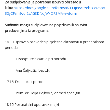
Za sudjelovanje je potrebno ispuniti obrazac u
linku:
https://docs.google.com/forms/d/1TIjPeAE58bB3h7Sb8
30yCFsm9vdI2sAGSDNqjWxDR3M/viewform
Sudionici mogu sudjelovati na pojedinim ili na svim
predavanjima iz programa.
16:30 Ispravno provođenje tjelesne aktivnosti u prenatalnom
periodu
Disanje i relaksacija pri porodu
Ana Čaljkušić, bacc.ft.
17:15 Trudnoća i porod
Prim. dr.Lidija Pejković, dr.med.spec.gin.
18:15 Postnatalni oporavak majki