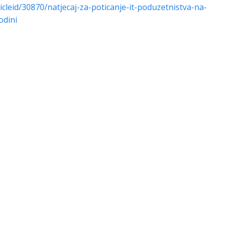
icleid/30870/natjecaj-za-poticanje-it-poduzetnistva-na-
odini