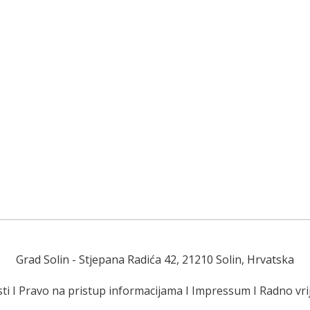
Grad Solin
- Stjepana Radića 42, 21210 Solin, Hrvatska
ti
I
Pravo na pristup informacijama
I
Impressum
I
Radno vr