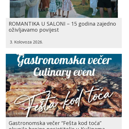
ROMANTIKA U SALONI – 15 godina zajedno
oživljavamo povijest
3. Kolovoza 2026.
Gastronomska večer “Fešta kod toća”
okupila brojne posjetitelje u Kučinama