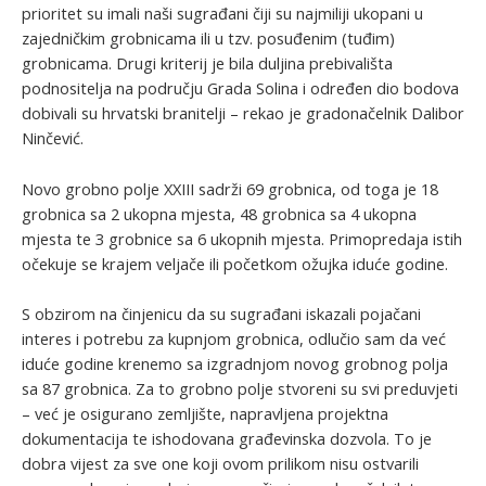
prioritet su imali naši sugrađani čiji su najmiliji ukopani u
zajedničkim grobnicama ili u tzv. posuđenim (tuđim)
grobnicama. Drugi kriterij je bila duljina prebivališta
podnositelja na području Grada Solina i određen dio bodova
dobivali su hrvatski branitelji – rekao je gradonačelnik Dalibor
Ninčević.
Novo grobno polje XXIII sadrži 69 grobnica, od toga je 18
grobnica sa 2 ukopna mjesta, 48 grobnica sa 4 ukopna
mjesta te 3 grobnice sa 6 ukopnih mjesta. Primopredaja istih
očekuje se krajem veljače ili početkom ožujka iduće godine.
S obzirom na činjenicu da su sugrađani iskazali pojačani
interes i potrebu za kupnjom grobnica, odlučio sam da već
iduće godine krenemo sa izgradnjom novog grobnog polja
sa 87 grobnica. Za to grobno polje stvoreni su svi preduvjeti
– već je osigurano zemljište, napravljena projektna
dokumentacija te ishodovana građevinska dozvola. To je
dobra vijest za sve one koji ovom prilikom nisu ostvarili