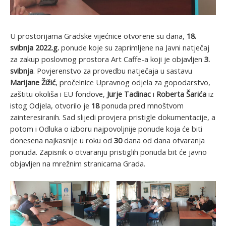
U prostorijama Gradske vijećnice otvorene su dana,
18.
svibnja 2022.g.
ponude koje su zaprimljene na Javni natječaj
za zakup poslovnog prostora Art Caffe-a koji je objavljen
3.
svibnja
. Povjerenstvo za provedbu natječaja u sastavu
Marijane Žižić
, pročelnice Upravnog odjela za gopodarstvo,
zaštitu okoliša i EU fondove,
Jurje Tadinac
i
Roberta Šarića
iz
istog Odjela, otvorilo je
18
ponuda pred mnoštvom
zainteresiranih. Sad slijedi provjera pristigle dokumentacije, a
potom i Odluka o izboru najpovoljnije ponude koja će biti
donesena najkasnije u roku od
30
dana od dana otvaranja
ponuda. Zapisnik o otvaranju pristiglih ponuda bit će javno
objavljen na mrežnim stranicama Grada.