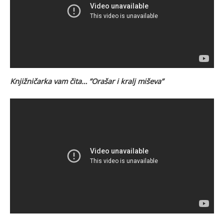
Knjižničarka vam čita… ”Orašar i kralj miševa”