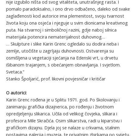
nije izgubilo ništa od svog vitaliteta, unutrašnjeg rasta. I
pomalo paradoksalno, i ono drvo odbačeno, daleko od svake
zaglađenosti kod autorice ima plemenitost, svoju tvarnost
života koju ona osjeća i njeguje u svim dionicama kreativnog
puta. Na stvarnoj i simboličnoj razini, gdje naboj silnica
materijala potencira nematerijalnost duhovnog…
… Skulpture i slike Karin Grenc ogledalo su dodira neba i
zemlje, utočište u zagrljaju duhovnosti. Ostvarenja su
osmišljena u vegetaciji sjećanja na Edenski vrt, u drvetu
išibanom trajanjem, s obećanjem obnavljanja. I svjetlom.
Svetaca.”
Stanko Špoljarić, prof. likovni povjesničar i kritičar
O autorici:
Karin Grenc rođena je u Splitu 1971. god. Po školovanju i
zanimanju grafička dizajnerica, po rođenju i životnom
opredjeljenju slikarica. Učila od velikog čovjeka, slikara i
profesora Mile Skračića. Osim slikarstva, radi u kiparstvu i
grafičkom dizajnu. Djela joj se nalaze u crkvama, stalnim
postavima galerija i muzeja, te privatnim zbirkama po svijetu.