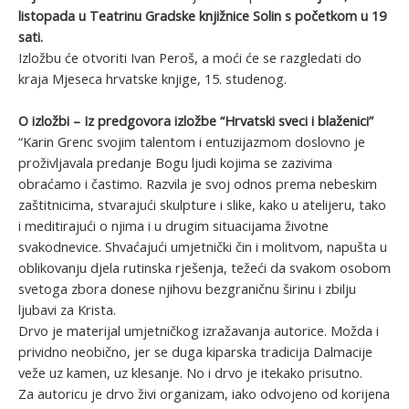
listopada u Teatrinu Gradske knjižnice Solin s početkom u 19
sati.
Izložbu će otvoriti Ivan Peroš, a moći će se razgledati do
kraja Mjeseca hrvatske knjige, 15. studenog.
O izložbi – Iz predgovora izložbe “Hrvatski sveci i blaženici”
“Karin Grenc svojim talentom i entuzijazmom doslovno je
proživljavala predanje Bogu ljudi kojima se zazivima
obraćamo i častimo. Razvila je svoj odnos prema nebeskim
zaštitnicima, stvarajući skulpture i slike, kako u atelijeru, tako
i meditirajući o njima i u drugim situacijama životne
svakodnevice. Shvaćajući umjetnički čin i molitvom, napušta u
oblikovanju djela rutinska rješenja, težeći da svakom osobom
svetoga zbora donese njihovu bezgraničnu širinu i zbilju
ljubavi za Krista.
Drvo je materijal umjetničkog izražavanja autorice. Možda i
prividno neobično, jer se duga kiparska tradicija Dalmacije
veže uz kamen, uz klesanje. No i drvo je itekako prisutno.
Za autoricu je drvo živi organizam, iako odvojeno od korijena