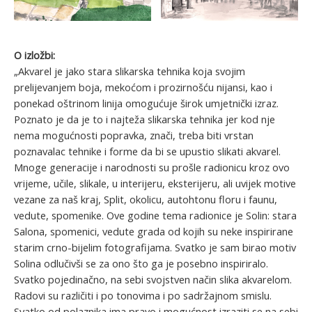
O izložbi:
„Akvarel je jako stara slikarska tehnika koja svojim
prelijevanjem boja, mekoćom i prozirnošću nijansi, kao i
ponekad oštrinom linija omogućuje širok umjetnički izraz.
Poznato je da je to i najteža slikarska tehnika jer kod nje
nema mogućnosti popravka, znači, treba biti vrstan
poznavalac tehnike i forme da bi se upustio slikati akvarel.
Mnoge generacije i narodnosti su prošle radionicu kroz ovo
vrijeme, učile, slikale, u interijeru, eksterijeru, ali uvijek motive
vezane za naš kraj, Split, okolicu, autohtonu floru i faunu,
vedute, spomenike. Ove godine tema radionice je Solin: stara
Salona, spomenici, vedute grada od kojih su neke inspirirane
starim crno-bijelim fotografijama. Svatko je sam birao motiv
Solina odlučivši se za ono što ga je posebno inspiriralo.
Svatko pojedinačno, na sebi svojstven način slika akvarelom.
Radovi su različiti i po tonovima i po sadržajnom smislu.
Svatko od polaznika ima pravo i mogućnost izraziti se na sebi