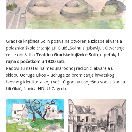
Gradska knjižnica Solin poziva na otvorenje izložbe akvarela
polaznika škole crtanja Lili Gluić „Solinu s ljubavlju“. Otvaranje
će se održati u
Teatrinu Gradske knjižnice Solin
, u
petak, 1.
rujna s početkom u 19:00 sati.
Radovi su nastali na međunarodnoj radionici akvarela u
sklopu Udruge Likos – udruge za promicanje hrvatskog
likovnog identiteta koju već 10 godina uspješno vodi slikarica
Lili Gluić, članica HDLU-Zagreb.