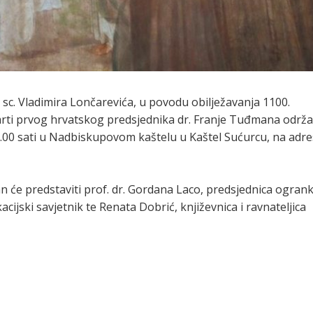
. sc. Vladimira Lončarevića, u povodu obilježavanja 1100.
 smrti prvog hrvatskog predsjednika dr. Franje Tuđmana održa
18.00 sati u Nadbiskupovom kaštelu u Kaštel Sućurcu, na adre
an će predstaviti prof. dr. Gordana Laco, predsjednica ogran
ijski savjetnik te Renata Dobrić, književnica i ravnateljica