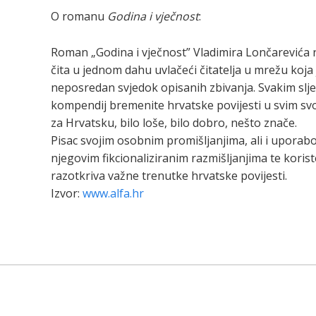
O romanu
Godina i vječnost
:
Roman „Godina i vječnost” Vladimira Lončarevića r
čita u jednom dahu uvlačeći čitatelja u mrežu koja
neposredan svjedok opisanih zbivanja. Svakim slje
kompendij bremenite hrvatske povijesti u svim sv
za Hrvatsku, bilo loše, bilo dobro, nešto znače.
Pisac svojim osobnim promišljanjima, ali i upora
njegovim fikcionaliziranim razmišljanjima te koristeć
razotkriva važne trenutke hrvatske povijesti.
Izvor:
www.alfa.hr