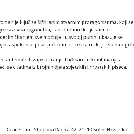
oman je ključ sa šifriranim stvarnim protagonistima, koji se
 je izazovna zagonetka, čak i onomu tko je sam bio
dećim čitanjem sve moćnije i u svojoj punini ukazuje se
ojim aspektima, postajući roman-freska na kojoj su mnogi ko
bom autentičnih zapisa Franje Tuđmana u kombinaciji s
i se citatima iz brojnih djela svjetskih i hrvatskih pisaca,
Grad Solin
- Stjepana Radića 42, 21210 Solin, Hrvatska