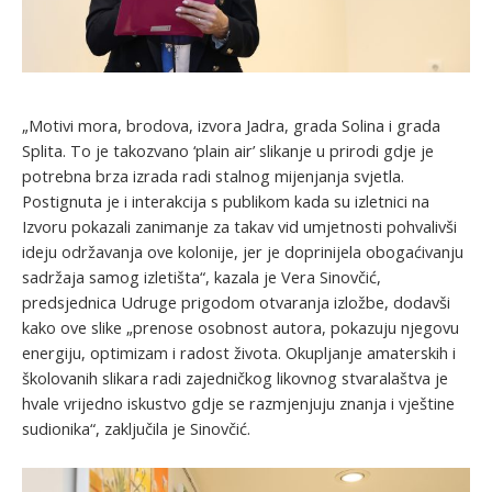
„Motivi mora, brodova, izvora Jadra, grada Solina i grada
Splita. To je takozvano ‘plain air’ slikanje u prirodi gdje je
potrebna brza izrada radi stalnog mijenjanja svjetla.
Postignuta je i interakcija s publikom kada su izletnici na
Izvoru pokazali zanimanje za takav vid umjetnosti pohvalivši
ideju održavanja ove kolonije, jer je doprinijela obogaćivanju
sadržaja samog izletišta“, kazala je Vera Sinovčić,
predsjednica Udruge prigodom otvaranja izložbe, dodavši
kako ove slike „prenose osobnost autora, pokazuju njegovu
energiju, optimizam i radost života. Okupljanje amaterskih i
školovanih slikara radi zajedničkog likovnog stvaralaštva je
hvale vrijedno iskustvo gdje se razmjenjuju znanja i vještine
sudionika“, zaključila je Sinovčić.