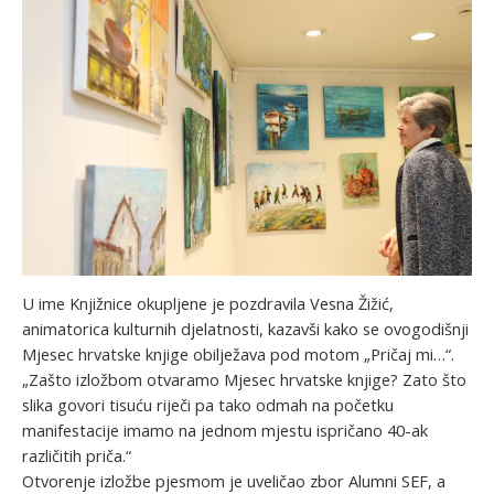
U ime Knjižnice okupljene je pozdravila Vesna Žižić,
animatorica kulturnih djelatnosti, kazavši kako se ovogodišnji
Mjesec hrvatske knjige obilježava pod motom „Pričaj mi…“.
„Zašto izložbom otvaramo Mjesec hrvatske knjige? Zato što
slika govori tisuću riječi pa tako odmah na početku
manifestacije imamo na jednom mjestu ispričano 40-ak
različitih priča.“
Otvorenje izložbe pjesmom je uveličao zbor Alumni SEF, a