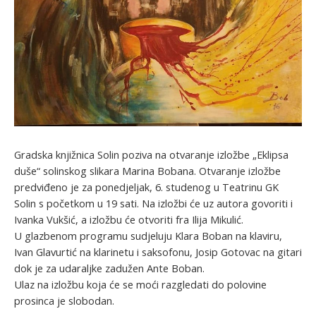
Gradska knjižnica Solin poziva na otvaranje izložbe „Eklipsa
duše“ solinskog slikara Marina Bobana. Otvaranje izložbe
predviđeno je za ponedjeljak, 6. studenog u Teatrinu GK
Solin s početkom u 19 sati. Na izložbi će uz autora govoriti i
Ivanka Vukšić, a izložbu će otvoriti fra Ilija Mikulić.
U glazbenom programu sudjeluju Klara Boban na klaviru,
Ivan Glavurtić na klarinetu i saksofonu, Josip Gotovac na gitari
dok je za udaraljke zadužen Ante Boban.
Ulaz na izložbu koja će se moći razgledati do polovine
prosinca je slobodan.