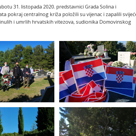
otu 31. listopada 2020. predstavnici Grada Solina i
 pokraj centralnog križa položili su vijenac i zapalili svijeć
inulih i umrlih hrvatskih vitezova, sudionika Domovinskog