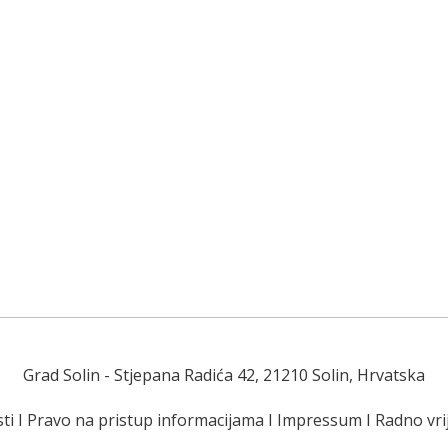
Grad Solin
- Stjepana Radića 42, 21210 Solin, Hrvatska
ti
I
Pravo na pristup informacijama
I
Impressum
I
Radno vr