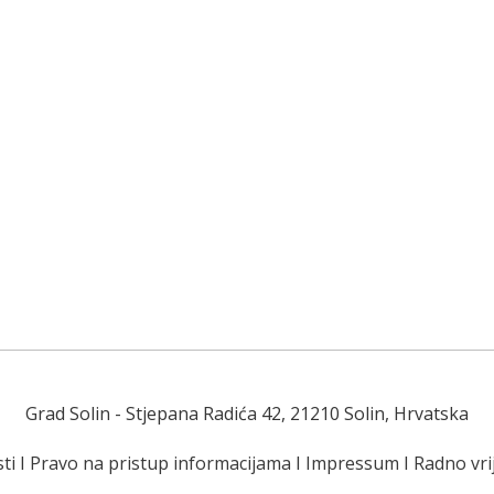
Grad Solin
- Stjepana Radića 42, 21210 Solin, Hrvatska
ti
I
Pravo na pristup informacijama
I
Impressum
I
Radno vr