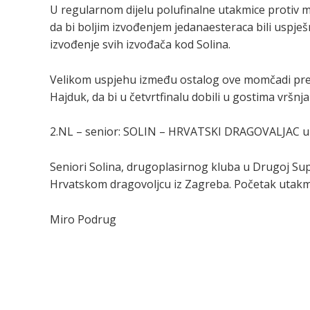
U regularnom dijelu polufinalne utakmice protiv 
da bi boljim izvođenjem jedanaesteraca bili uspješni
izvođenje svih izvođača kod Solina.
Velikom uspjehu između ostalog ove momčadi preth
Hajduk, da bi u četvrtfinalu dobili u gostima vršnj
2.NL – senior: SOLIN – HRVATSKI DRAGOVALJAC u
Seniori Solina, drugoplasirnog kluba u Drugoj Supe
Hrvatskom dragovoljcu iz Zagreba. Početak utakmic
Miro Podrug