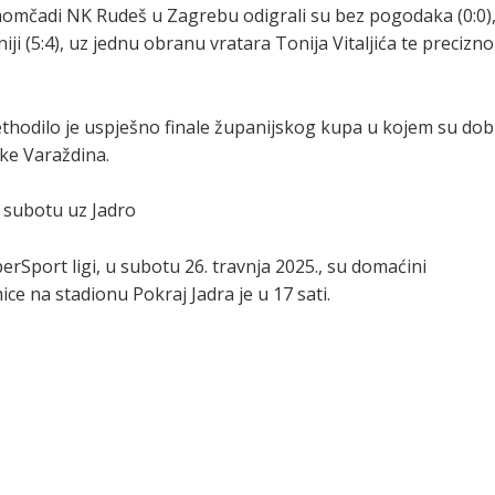
momčadi NK Rudeš u Zagrebu odigrali su bez pogodaka (0:0)
ji (5:4), uz jednu obranu vratara Tonija Vitaljića te precizno
odilo je uspješno finale županijskog kupa u kojem su dobi
ake Varaždina.
 subotu uz Jadro
rSport ligi, u subotu 26. travnja 2025., su domaćini
e na stadionu Pokraj Jadra je u 17 sati.