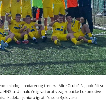
tvom mladog i nadarenog trenera Mire Grubišića, polučili su
upa HNS-a. U finalu će igrati protiv zagrebačke Lokomotive
ira, kadeta i juniora igrati će se u Bjelovaru!