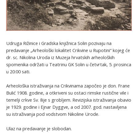
Udruga Rižinice i Gradska knjižnica Solin pozivaju na
predavanje „Arheološki lokalitet Crikvine u Rupotini“ kojeg će
dr. sc. Nikolina Uroda iz Muzeja hrvatskih arheoloških
spomenika održati u Teatrinu GK Solin u četvrtak, 5. prosinca
u 20:00 sati.
Arheološka istraživanja na Crikvinama započeo je don. Frane
Bulić 1908. godine, a otkriveni su ostaci rimske rustične vile i
temelji crkve Sv. Ilije s grobljem. Revizijska istraživanja obavio
je 1929. godine i Ejnar Dyggve, a od 2007. god. nastavljena
su istraživanja pod vodstvom Nikoline Urode.
Ulaz na predavanje je slobodan.