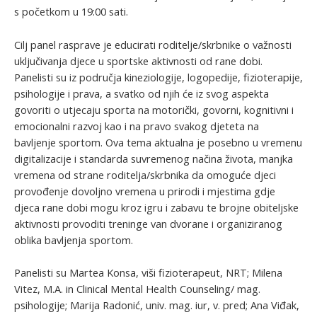
s početkom u 19:00 sati.
Cilj panel rasprave je educirati roditelje/skrbnike o važnosti
uključivanja djece u sportske aktivnosti od rane dobi.
Panelisti su iz područja kineziologije, logopedije, fizioterapije,
psihologije i prava, a svatko od njih će iz svog aspekta
govoriti o utjecaju sporta na motorički, govorni, kognitivni i
emocionalni razvoj kao i na pravo svakog djeteta na
bavljenje sportom. Ova tema aktualna je posebno u vremenu
digitalizacije i standarda suvremenog načina života, manjka
vremena od strane roditelja/skrbnika da omoguće djeci
provođenje dovoljno vremena u prirodi i mjestima gdje
djeca rane dobi mogu kroz igru i zabavu te brojne obiteljske
aktivnosti provoditi treninge van dvorane i organiziranog
oblika bavljenja sportom.
Panelisti su Martea Konsa, viši fizioterapeut, NRT; Milena
Vitez, M.A. in Clinical Mental Health Counseling/ mag.
psihologije; Marija Radonić, univ. mag. iur, v. pred; Ana Viđak,