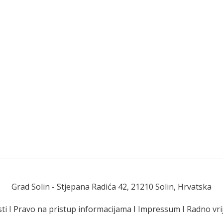
Grad Solin
- Stjepana Radića 42, 21210 Solin, Hrvatska
ti
I
Pravo na pristup informacijama
I
Impressum
I
Radno vr