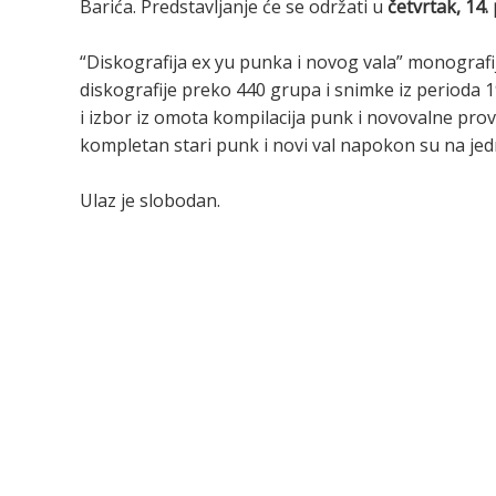
Barića. Predstavljanje će se održati u
četvrtak, 14.
“Diskografija ex yu punka i novog vala” monografija
diskografije preko 440 grupa i snimke iz perioda 
i izbor iz omota kompilacija punk i novovalne prove
kompletan stari punk i novi val napokon su na je
Ulaz je slobodan.