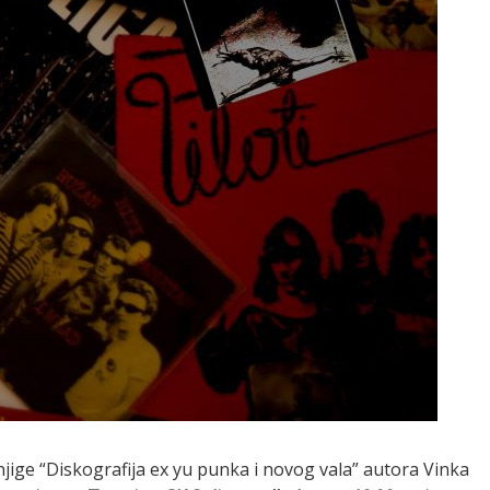
njige “Diskografija ex yu punka i novog vala” autora Vinka