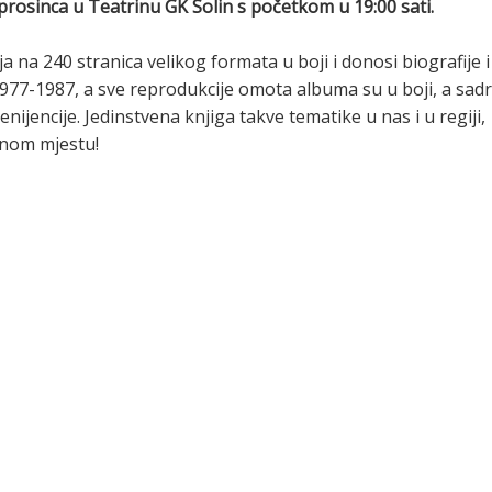
 prosinca u Teatrinu GK Solin s početkom u 19:00 sati.
 na 240 stranica velikog formata u boji i donosi biografije i
1977-1987, a sve reprodukcije omota albuma su u boji, a sadr
nijencije. Jedinstvena knjiga takve tematike u nas i u regiji,
dnom mjestu!