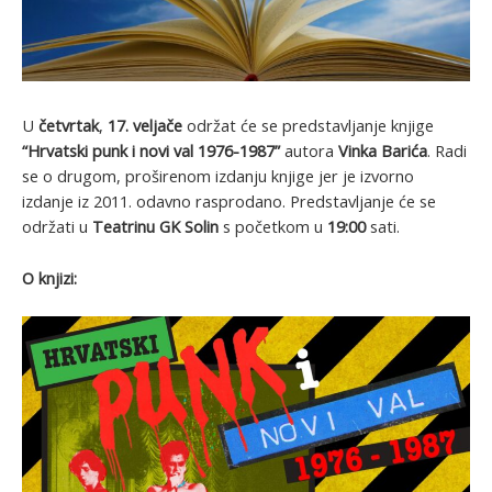
U
četvrtak
,
17. veljače
održat će se predstavljanje knjige
“Hrvatski punk i novi val 1976-1987”
autora
Vinka Barića
. Radi
se o drugom, proširenom izdanju knjige jer je izvorno
izdanje iz 2011. odavno rasprodano. Predstavljanje će se
održati u
Teatrinu GK Solin
s početkom u
19:00
sati.
O knjizi: