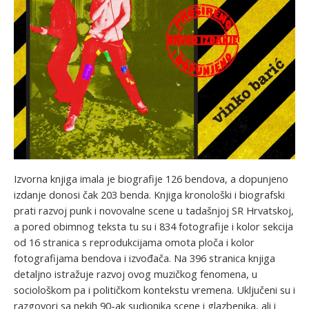
Izvorna knjiga imala je biografije 126 bendova, a dopunjeno
izdanje donosi čak 203 benda. Knjiga kronološki i biografski
prati razvoj punk i novovalne scene u tadašnjoj SR Hrvatskoj,
a pored obimnog teksta tu su i 834 fotografije i kolor sekcija
od 16 stranica s reprodukcijama omota ploča i kolor
fotografijama bendova i izvođača. Na 396 stranica knjiga
detaljno istražuje razvoj ovog muzičkog fenomena, u
sociološkom pa i političkom kontekstu vremena. Uključeni su i
razgovori sa nekih 90-ak sudionika scene i glazbenika, ali i