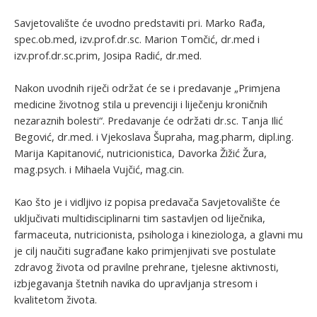
Savjetovalište će uvodno predstaviti pri. Marko Rađa,
spec.ob.med, izv.prof.dr.sc. Marion Tomčić, dr.med i
izv.prof.dr.sc.prim, Josipa Radić, dr.med.
Nakon uvodnih riječi održat će se i predavanje „Primjena
medicine životnog stila u prevenciji i liječenju kroničnih
nezaraznih bolesti“. Predavanje će održati dr.sc. Tanja Ilić
Begović, dr.med. i Vjekoslava Šupraha, mag.pharm, dipl.ing.
Marija Kapitanović, nutricionistica, Davorka Žižić Žura,
mag.psych. i Mihaela Vujčić, mag.cin.
Kao što je i vidljivo iz popisa predavača Savjetovalište će
uključivati multidisciplinarni tim sastavljen od liječnika,
farmaceuta, nutricionista, psihologa i kineziologa, a glavni mu
je cilj naučiti sugrađane kako primjenjivati sve postulate
zdravog života od pravilne prehrane, tjelesne aktivnosti,
izbjegavanja štetnih navika do upravljanja stresom i
kvalitetom života.