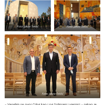
Foto: Jakov Teklić
Foto: Jakov Teklić
Foto: Jakov Teklić
– Veselim se ovoj Crkvi kao i svi Solinjani i vjernici – rekao je