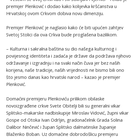
premijer Plenković i dodao kako kolijevka kršćanstva u
Hrvatskoj ovom Crkvom dobiva novu dimenziju.
Premijer Plenković je naglasio kako će biti upućen zahtjev
Svetoj Stolici da ova Crkva bude proglašena bazilikom.
– Kulturna i sakralna baština su dio našega kulturnog i
povijesnog identiteta i zadaća je države da podržava njihovo
održavanje i izgradnju i na svaki način čuva jer bez naših
korijena, naše tradicije, naših vrijednosti ne bismo bili ono
što jesmo danas kao hrvatski narod – kazao je premijer
Plenković.
Domaćini premijeru Plenkoviću prilikom obilaske
novoizgrađene crkve Svete Obitelji bili su generalni vikar
Splitsko-makarske nadbiskupije Miroslav Vidović, župni vikar
Gospe od Otoka Ivan Odrljin, gradonačelnik Grada Solina
Dalibor Ninčević i župan Splitsko dalmatinske županije
Blaženko Boban. Uz domaćine dobrodošlicu premijeru