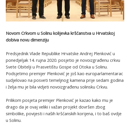
Novom Crkvom u Solinu kolijevka kršćanstva u Hrvatskoj
dobiva novu dimenziju
Predsjednik Vlade Republike Hrvatske Andrej Plenković u
ponedjeljak 14. rujna 2020. posjetio je novoizgrađenu crkvu
Svete Obitelji u Prasvetištu Gospe od Otoka u Solinu.
Podsjetimo premijer Plenković je još kao europarlamentarac
sudjelovao na posveti temeljnog kamena prije sedam godina
i želja mu je bila vidjeti novoizgrađenu solinsku Crkvu.
Prilikom posjeta premijer Plenković je kazao kako mu je
drago da je ovaj veliki i važan projekt dovršen zbog
simbolike, povijesti i naših kršćanskih korijena, i to baš ovdje
u Solinu.