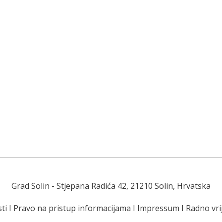
Grad Solin
- Stjepana Radića 42, 21210 Solin, Hrvatska
ti
I
Pravo na pristup informacijama
I
Impressum
I
Radno vr