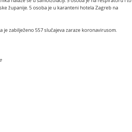
nika nalaze se u samoizolaciji. 5 osoba je na respiratoru i to
nske županije. 5 osoba je u karanteni hotela Zagreb na
a je zabilježeno 557 slučajeva zaraze koronavirusom.
e