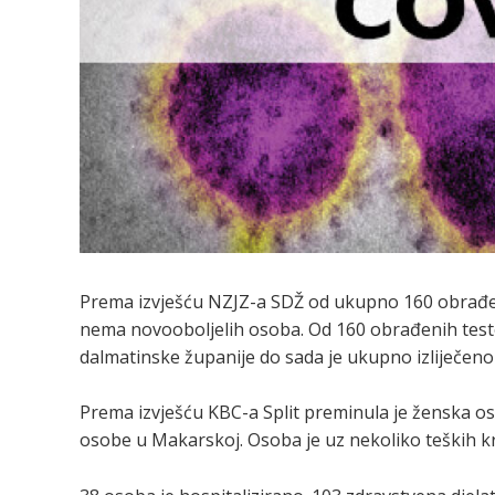
Prema izvješću NZJZ-a SDŽ od ukupno 160 obrađen
nema novooboljelih osoba. Od 160 obrađenih testo
dalmatinske županije do sada je ukupno izliječeno
Prema izvješću KBC-a Split preminula je ženska os
osobe u Makarskoj. Osoba je uz nekoliko teških kro