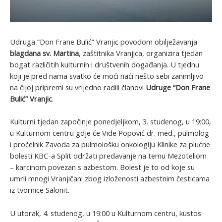
Udruga “Don Frane Bulić” Vranjic povodom obilježavanja
blagdana sv. Martina
, zaštitnika Vranjica, organizira tjedan
bogat različitih kulturnih i društvenih događanja. U tjednu
koji je pred nama svatko će moći naći nešto sebi zanimljivo
na čijoj pripremi su vrijedno radili članovi
Udruge “Don Frane
Bulić” Vranjic
.
Kulturni tjedan započinje ponedjeljkom, 3. studenog, u 19:00,
u Kulturnom centru gdje će Vide Popović dr. med., pulmolog
i pročelnik Zavoda za pulmološku onkologiju Klinike za plućne
bolesti KBC-a Split održati predavanje na temu Mezoteliom
– karcinom povezan s azbestom. Bolest je to od koje su
umrli mnogi Vranjičani zbog izloženosti azbestnim česticama
iz tvornice Salonit.
U utorak, 4. studenog, u 19:00 u Kulturnom centru, kustos