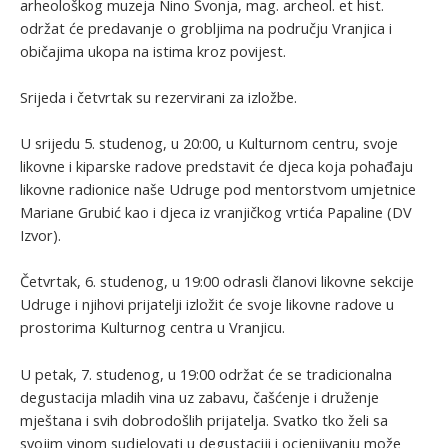
arheološkog muzeja Nino Švonja, mag. archeol. et hist.
održat će predavanje o grobljima na području Vranjica i
običajima ukopa na istima kroz povijest.
Srijeda i četvrtak su rezervirani za izložbe.
U srijedu 5. studenog, u 20:00, u Kulturnom centru, svoje
likovne i kiparske radove predstavit će djeca koja pohađaju
likovne radionice naše Udruge pod mentorstvom umjetnice
Mariane Grubić kao i djeca iz vranjičkog vrtića Papaline (DV
Izvor).
Četvrtak, 6. studenog, u 19:00 odrasli članovi likovne sekcije
Udruge i njihovi prijatelji izložit će svoje likovne radove u
prostorima Kulturnog centra u Vranjicu.
U petak, 7. studenog, u 19:00 održat će se tradicionalna
degustacija mladih vina uz zabavu, čašćenje i druženje
mještana i svih dobrodošlih prijatelja. Svatko tko želi sa
svojim vinom sudjelovati u degustaciji i ocjenjivanju može