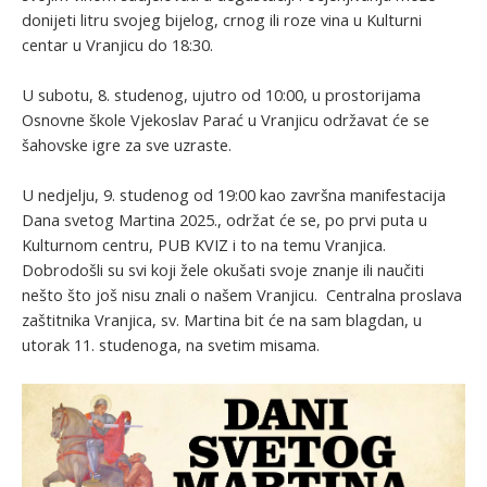
donijeti litru svojeg bijelog, crnog ili roze vina u Kulturni
centar u Vranjicu do 18:30.
U subotu, 8. studenog, ujutro od 10:00, u prostorijama
Osnovne škole Vjekoslav Parać u Vranjicu održavat će se
šahovske igre za sve uzraste.
U nedjelju, 9. studenog od 19:00 kao završna manifestacija
Dana svetog Martina 2025., održat će se, po prvi puta u
Kulturnom centru, PUB KVIZ i to na temu Vranjica.
Dobrodošli su svi koji žele okušati svoje znanje ili naučiti
nešto što još nisu znali o našem Vranjicu. Centralna proslava
zaštitnika Vranjica, sv. Martina bit će na sam blagdan, u
utorak 11. studenoga, na svetim misama.